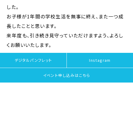
した。
お子様が1年間の学校生活を無事に終え、また一つ成
長したことと思います。
来年度も、引き続き見守っていただけますよう、よろし
くお願いいたします。
デジタルパンフレット
Instagram
新2年生・新3年生の次の登校日は4月7日です！新年
度も、元気にスタートしましょう！
イベント申し込みは
こちら
< 「感謝を込めて―先生
「「ようこそ誠信高校へ！」
方、ありがとうご…」
入学予定…」 >