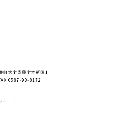
郡扶桑町大字斎藤字本新須1
AX:0587-93-8172
シー