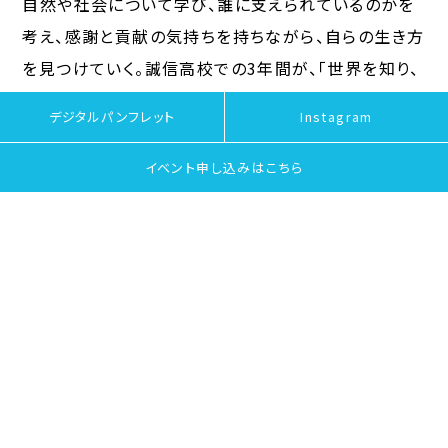
自然や社会について学び、誰に支えられているのかを
考え、感謝と貢献の気持ちを持ちながら、自らの生き方
を見つけていく。誠信高校での3年間が、「世界を知り、
他者を知り、自分を知る」かけがえのない時間となるよ
デジタルパンフレット
Instagram
う、心を込めてメッセージを届けてくださいました。
イベント申し込みは
こちら
この晴れの日を迎えるにあたり、保護者の皆さまのあ
たたかいご支援と見守りに、心より感謝申し上げます。
お子さま方がこの学び舎で、日々を楽しみながら大き
く成長されるよう、教職員一同、全力で支えてまいりま
す。
新入生の皆さん、ご入学本当におめでとうございます。
ここから始まる3年間が、実り豊かで輝きあふれるもの
となりますように。