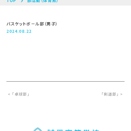
TOP
部活動（体育系）
バスケットボ－ル部（男子）
2024.08.22
< 「卓球部」
「剣道部」 >